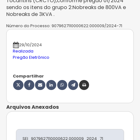
Tocantins (CRCTO),conforme pregão 01/2024
sendo os itens do grupo 2:Nobreaks de 800VA e
Nobreaks de 3KVA .
Número do Processo:
9079627110000622.000009/2024-71
29/10/2024
Realizada
Pregão Eletrônico
Compartilhar
Arquivos Anexados
SEI_9079627110000622.000009_2024_71